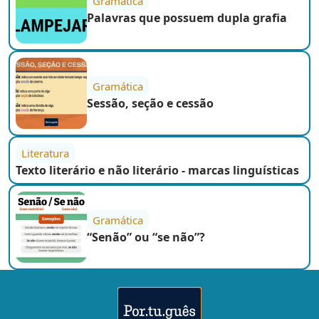
Gramática
Palavras que possuem dupla grafia
Gramática
Sessão, seção e cessão
Literatura
Texto literário e não literário - marcas linguísticas
Gramática
“Senão” ou “se não”?