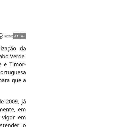
Texto:
A+
A-
ização da
Cabo Verde,
e e Timor-
ortuguesa
para que a
e 2009, já
lmente, em
m vigor em
estender o