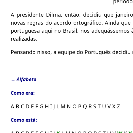
período
A presidente Dilma, então, decidiu que janeir
novas regras do acordo ortográfico. Ainda que
portuguesa aqui no Brasil, nos adequássemos 
realizadas.
Pensando nisso, a equipe do Português decidiu
→ Alfabeto
Como era:
A B C D E F G H I J L M N O P Q R S T U V X Z
Como está: