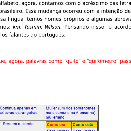
alfabeto, agora, contamos com o acréscimo das letr
 brasileiro. Essa mudança ocorreu com a intenção de
sa língua, temos nomes próprios e algumas abrevi
emos:
km
,
Yasmin
,
Wilson
. Pensando nisso, o acord
pelos falantes do português.
que, agora, palavras como “quilo” e “quilômetro” pas