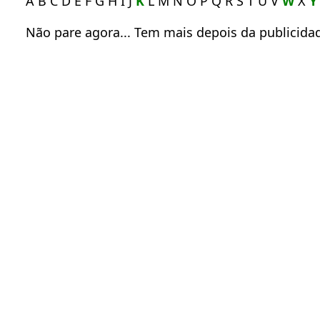
A B C D E F G H I J
K
L M N O P Q R S T U V
W
X
Y
Não pare agora... Tem mais depois da publicidad