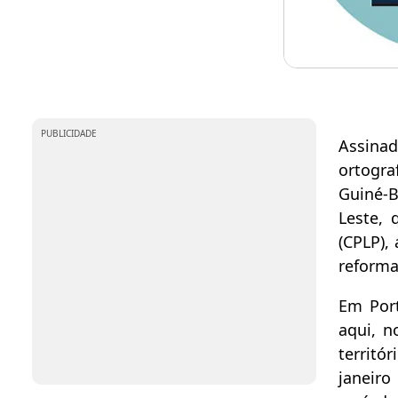
PUBLICIDADE
Assina
ortogra
Guiné-B
Leste,
(CPLP),
reforma
Em Port
aqui, n
territó
janeiro