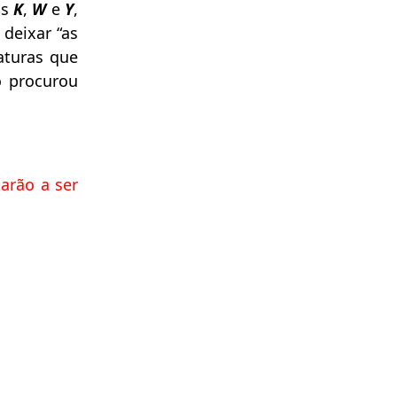
as
K
,
W
e
Y
,
 deixar “as
aturas que
o procurou
sarão a ser