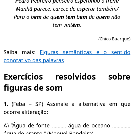
P
edro
P
edreiro
p
enseiro es
p
erando o trem/
Manhã
p
arece, carece de es
p
erar também/
Para o b
em
de qu
em
t
em
b
em
de qu
em
não
tem vint
ém
.
(Chico Buarque)
Saiba mais:
Figuras semânticas e o sentido
conotativo das palavras
Exercícios resolvidos sobre
figuras de som
1.
(Feba – SP) Assinale a alternativa em que
ocorre aliteração:
A) “Água de fonte ………. água de oceano ………….
água de pranto.” (Manuel Bandeira)