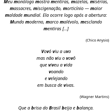
M
eu
m
onólogo
m
ostra
m
entiras,
m
azelas,
m
isérias,
m
assacres,
m
iscigenação,
m
orticínio —
m
aior
m
aldade
m
undial. Ela ocorre logo após a abertura:
M
undo
m
oderno,
m
arco
m
alévolo,
m
esclando
m
entiras […]
(Chico Anysio)
V
o
v
ó
v
iu a u
v
a
mas não
v
iu o
v
o
v
ô
que
v
i
v
eu a
v
ida
v
oando
e
v
elejando
em busca de
v
ivas.
(Wagner Martins)
Que a
b
risa do
B
rasil
b
eija e
b
alança.