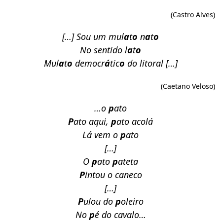
(Castro Alves)
[…] Sou um mul
a
t
o
n
a
t
o
No sentido l
a
t
o
Mul
a
t
o
democr
á
tic
o
do litoral […]
(Caetano Veloso)
…o
p
ato
P
ato aqui,
p
ato acolá
Lá vem o
p
ato
[…]
O
p
ato
p
ateta
P
intou o caneco
[…]
P
ulou do
p
oleiro
No
p
é do cavalo…