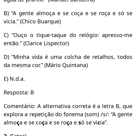
B) “A gente almoça e se coça e se roça e só se
vicia.” (Chico Buarque)
C) “Ouço o tique-taque do relógio: apresso-me
então.” (Clarice Lispector)
D) “Minha vida é uma colcha de retalhos, todos
da mesma cor.” (Mário Quintana)
E) N.d.a.
Resposta: B
Comentário: A alternativa correta é a letra B, que
explora a repetição do fonema (som) /s/: “A gente
almo
ç
a e se co
ç
a e se ro
ç
a e
s
ó se vi
c
ia”.
2.
(Fatec)