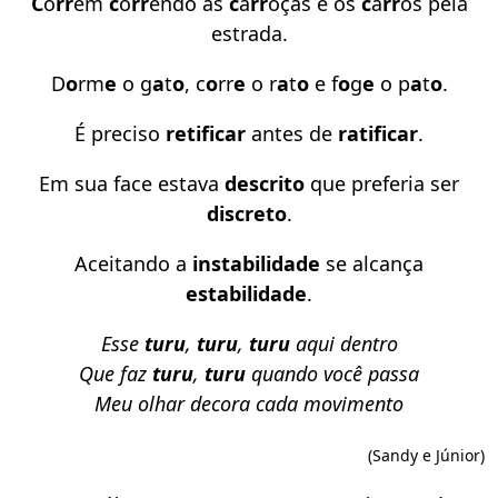
C
o
rr
em
c
o
rr
endo as
c
a
rr
oças e os
c
a
rr
os pela
estrada.
D
o
rm
e
o g
a
t
o
, c
o
rr
e
o r
a
t
o
e f
o
g
e
o p
a
t
o
.
É preciso
retificar
antes de
ratificar
.
Em sua face estava
descrito
que preferia ser
discreto
.
Aceitando a
instabilidade
se alcança
estabilidade
.
Esse
turu
,
turu
,
turu
aqui dentro
Que faz
turu
,
turu
quando você passa
Meu olhar decora cada movimento
(Sandy e Júnior)