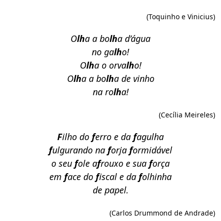
(Toquinho e Vinicius)
O
lh
a a bo
lh
a d’água
no ga
lh
o!
O
lh
a o orva
lh
o!
O
lh
a a bo
lh
a de vinho
na ro
lh
a!
(Cecília Meireles)
F
ilho do
f
erro e da
f
agulha
f
ulgurando na
f
orja
f
ormidável
o seu
f
ole a
f
rouxo e sua
f
orça
em
f
ace do
f
iscal e da
f
olhinha
de papel.
(Carlos Drummond de Andrade)