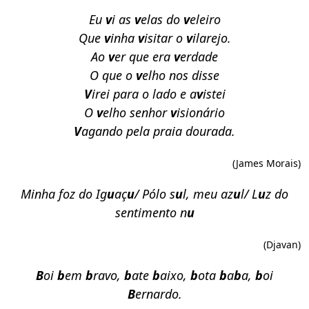
Eu
v
i as
v
elas do
v
eleiro
Que
v
inha
v
isitar o
v
ilarejo.
Ao
v
er que era
v
erdade
O que o
v
elho nos disse
V
irei para o lado e a
v
istei
O
v
elho senhor
v
isionário
V
agando pela praia dourada.
(James Morais)
Minha foz do Ig
u
aç
u
/ Pólo s
u
l, meu az
u
l/ L
u
z do
sentimento n
u
(Djavan)
B
oi
b
em
b
ravo,
b
ate
b
aixo,
b
ota
b
a
b
a,
b
oi
B
ernardo.