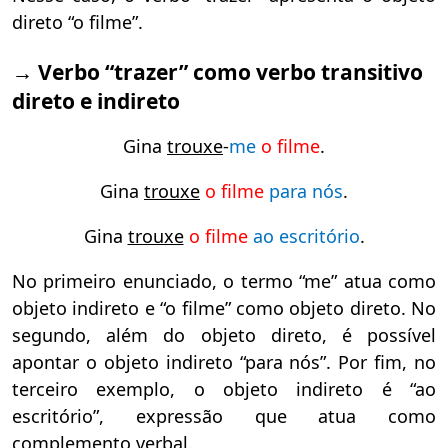
direto “o filme”.
→
V
erbo “trazer”
como v
erbo transitivo
direto e indireto
Gina
trouxe
-
me
o filme
.
Gina
trouxe
o filme
para nós
.
Gina
trouxe
o filme
ao escritório
.
No primeiro enunciado, o termo “me” atua como
objeto indireto e “o filme” como objeto direto. No
segundo, além do objeto direto, é possível
apontar o objeto indireto “para nós”. Por fim, no
terceiro exemplo, o objeto indireto é “ao
escritório”, expressão que atua como
complemento verbal.