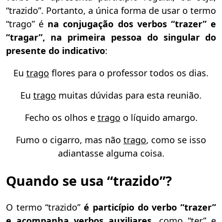
“trazido”. Portanto,
a única forma de usar o termo
“trago” é
na conjugação dos verbos “trazer” e
“tragar”, na primeira pessoa do singular do
presente do indicativo
:
Eu
trago
flores para o professor todos os dias.
Eu
trago
muitas dúvidas para esta reunião.
Fecho os olhos e
trago
o líquido amargo.
Fumo o cigarro, mas não
trago
, como se isso
adiantasse alguma coisa.
Quando se usa “trazido”?
O termo “trazido”
é particípio do verbo “trazer”
e acompanha verbos auxiliares
, como “ter” e