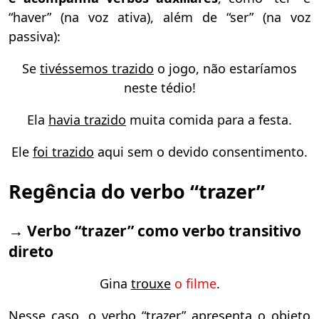
“haver” (na voz ativa), além de “ser” (na voz
passiva):
Se
tivéssemos trazido
o jogo, não estaríamos
neste tédio!
Ela
havia trazido
muita comida para a festa.
Ele
foi trazido
aqui sem o devido consentimento.
Regência do verbo “trazer”
→
V
erbo “trazer”
como v
erbo transitivo
direto
Gina
trouxe
o filme
.
Nesse caso, o verbo “trazer” apresenta o objeto